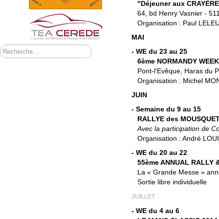
"Déjeuner aux CRAYÈRE
64, bd Henry Vasnier - 51
Organisation : Paul LELEU
MAI
Rechercher
- WE du 23 au 25
6ème NORMANDY WEE
Pont-l'Evêque, Haras du P
Organisation : Michel MON
JUIN
- Semaine du 9 au 15
RALLYE des MOUSQUET
Avec la participation de C
Organisation : André LOUI
- WE du 20 au 22
55ème ANNUAL RALLY & 
La « Grande Messe » annu
Sortie libre individuelle
JUILLET
- WE du 4 au 6