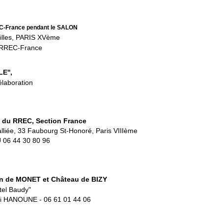
France pendant le SALON
illes, PARIS XVème
 RREC-France
E'',
élaboration
 RREC, Section France
lliée, 33 Faubourg St-Honoré, Paris VIIIème
 06 44 30 80 96
on de MONET et Château de BIZY
el Baudy"
ri HANOUNE - 06 61 01 44 06