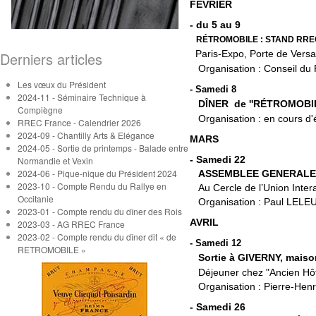
FÉVRIER
- du 5 au 9
RÉTROMOBILE : STAND RREC-
Paris-Expo, Porte de Versa
Derniers articles
Organisation : Conseil du
Les vœux du Président
- Samedi 8
2024-11 - Séminaire Technique à
DÎNER de ''RÉTROMOBIL
Compiègne
Organisation : en cours d'
RREC France - Calendrier 2026
2024-09 - Chantilly Arts & Elégance
MARS
2024-05 - Sortie de printemps - Balade entre
- Samedi 22
Normandie et Vexin
2024-06 - Pique-nique du Président 2024
ASSEMBLEE GENERALE du
2023-10 - Compte Rendu du Rallye en
Au Cercle de l’Union Intera
Occitanie
Organisation : Paul LELEU
2023-01 - Compte rendu du dîner des Rois
AVRIL
2023-03 - AG RREC France
2023-02 - Compte rendu du dîner dit « de
- Samedi 12
RETROMOBILE »
Sortie à GIVERNY, mais
Déjeuner chez "Ancien Hôt
Organisation : Pierre-Hen
- Samedi 26