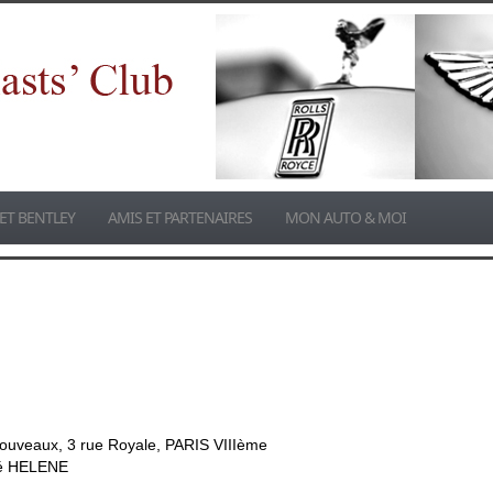
ET BENTLEY
AMIS ET PARTENAIRES
MON AUTO & MOI
ouveaux, 3 rue Royale, PARIS VIIIème
dré HELENE