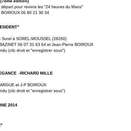
7ème édition)
départ pour revivre les "24 heures du Mans"
e BOIROUX 06 80 21 30 34
RESIDENT"
de Sorel à SOREL-MOUSSEL (28260)
BAZINET 06 07 31 63 64 et Jean-Pierre BOIROUX
endu
(clic droit et "enregistrer sous")
EGANCE -RICHARD MILLE
AFARGUE et J-P BOIROUX
endu
(clic droit et "enregistrer sous")
NE 2014
E"