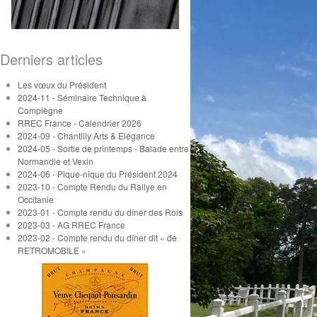
Derniers articles
Les vœux du Président
2024-11 - Séminaire Technique à
Compiègne
RREC France - Calendrier 2026
2024-09 - Chantilly Arts & Elégance
2024-05 - Sortie de printemps - Balade entre
Normandie et Vexin
2024-06 - Pique-nique du Président 2024
2023-10 - Compte Rendu du Rallye en
Occitanie
2023-01 - Compte rendu du dîner des Rois
2023-03 - AG RREC France
2023-02 - Compte rendu du dîner dit « de
RETROMOBILE »