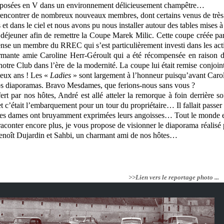
sposées en V dans un environnement délicieusement champêtre…
 rencontrer de nombreux nouveaux membres, dont certains venus de très 
s et dans le ciel et nous avons pu nous installer autour des tables mises
 déjeuner afin de remettre la Coupe Marek Milic. Cette coupe créée p
nse un membre du RREC qui s’est particulièrement investi dans les acti
rmante amie Caroline Herr-Géroult qui a été récompensée en raison de 
 notre Club dans l’ère de la modernité. La coupe lui était remise conjo
deux ans ! Les «
Ladies
»
sont largement à l’honneur puisqu’avant Caroli
 nos diaporamas. Bravo Mesdames, que ferions-nous sans vous ?
fert par nos hôtes, André est allé atteler la remorque à foin derrièr
 et c’était l’embarquement pour un tour du propriétaire… Il fallait pass
ques dames ont bruyamment exprimées leurs angoisses… Tout le monde est
aconter encore plus, je vous propose de visionner le diaporama réalisé
enoît Dujardin et Sahbi, un charmant ami de nos hôtes…
>>Lien vers le reportage photo ...