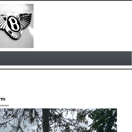
res
Boiroux