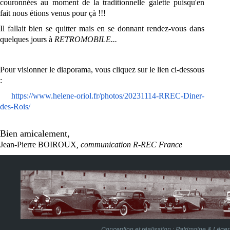
couronnées au moment de la traditionnelle galette puisqu'en
fait nous étions venus pour çà !!!
Il fallait bien se quitter mais en se donnant rendez-vous dans
quelques jours à
RETROMOBILE...
Pour visionner le diaporama, vous cliquez sur le lien ci-dessous
:
https://www.helene-oriol.fr/
photos/20231114-RREC-Diner-
des-
Rois
/
Bien amicalement,
Jean-Pierre BOIROUX
, communication R-REC France
Conception et réalisation :
Patrimoine & Lége