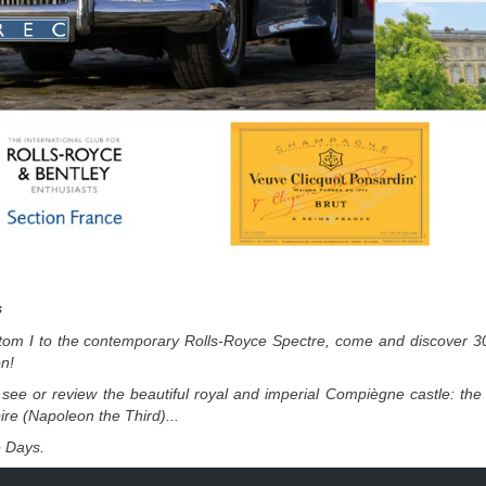
s
om I to the contemporary Rolls-Royce Spectre, come and discover 30
on!
 see or review the beautiful royal and imperial Compiègne castle: th
e (Napoleon the Third)...
e Days.