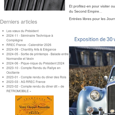
Et profitez-en pour visiter 
du Second Empire...
Entrées libres pour les Jou
Derniers articles
Les vœux du Président
2024-11 - Séminaire Technique à
Compiègne
RREC France - Calendrier 2026
2024-09 - Chantilly Arts & Elégance
2024-05 - Sortie de printemps - Balade entre
Normandie et Vexin
2024-06 - Pique-nique du Président 2024
2023-10 - Compte Rendu du Rallye en
Occitanie
2023-01 - Compte rendu du dîner des Rois
2023-03 - AG RREC France
2023-02 - Compte rendu du dîner dit « de
RETROMOBILE »