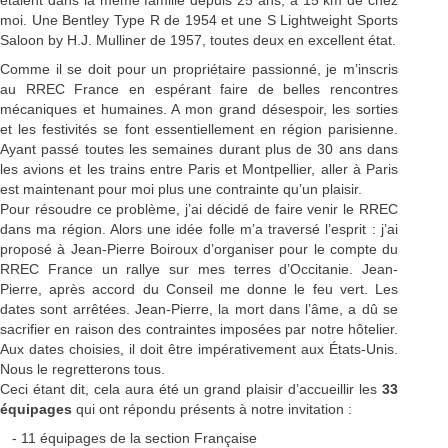
moi. Une Bentley Type R de 1954 et une S Lightweight Sports
Saloon by H.J. Mulliner de 1957, toutes deux en excellent état.
Comme il se doit pour un propriétaire passionné, je m’inscris
au RREC France en espérant faire de belles rencontres
mécaniques et humaines. A mon grand désespoir, les sorties
et les festivités se font essentiellement en région parisienne.
Ayant passé toutes les semaines durant plus de 30 ans dans
les avions et les trains entre Paris et Montpellier, aller à Paris
est maintenant pour moi plus une contrainte qu’un plaisir.
Pour résoudre ce problème, j’ai décidé de faire venir le RREC
dans ma région. Alors une idée folle m’a traversé l’esprit : j’ai
proposé à Jean-Pierre Boiroux d’organiser pour le compte du
RREC France un rallye sur mes terres d’Occitanie. Jean-
Pierre, après accord du Conseil me donne le feu vert. Les
dates sont arrêtées. Jean-Pierre, la mort dans l’âme, a dû se
sacrifier en raison des contraintes imposées par notre hôtelier.
Aux dates choisies, il doit être impérativement aux États-Unis.
Nous le regretterons tous.
Ceci étant dit, cela aura été un grand plaisir d’accueillir les
33
équipages
qui ont répondu présents à notre invitation :
- 11 équipages de la section Française