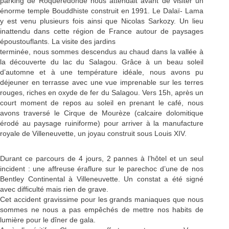
parking de Roqueredonde nous attendait avant de visiter un
énorme temple Bouddhiste construit en 1991. Le Dalaï- Lama
y est venu plusieurs fois ainsi que Nicolas Sarkozy. Un lieu
inattendu dans cette région de France autour de paysages
époustouflants. La visite des jardins
terminée, nous sommes descendus au chaud dans la vallée à
la découverte du lac du Salagou. Grâce à un beau soleil
d’automne et à une température idéale, nous avons pu
déjeuner en terrasse avec une vue imprenable sur les terres
rouges, riches en oxyde de fer du Salagou. Vers 15h, après un
court moment de repos au soleil en prenant le café, nous
avons traversé le Cirque de Mourèze (calcaire dolomitique
érodé au paysage ruiniforme) pour arriver à la manufacture
royale de Villeneuvette, un joyau construit sous Louis XIV.
Durant ce parcours de 4 jours, 2 pannes à l’hôtel et un seul
incident : une affreuse éraflure sur le parechoc d’une de nos
Bentley Continental à Villeneuvette. Un constat a été signé
avec difficulté mais rien de grave.
Cet accident gravissime pour les grands maniaques que nous
sommes ne nous a pas empêchés de mettre nos habits de
lumière pour le dîner de gala.