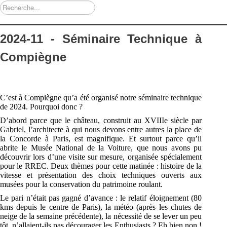
Rechercher
2024-11 - Séminaire Technique à
Compiègne
C’est à Compiègne qu’a été organisé notre séminaire technique
de 2024. Pourquoi donc ?
D’abord parce que le château, construit au XVIII
e
siècle par
Gabriel, l’architecte à qui nous
devons entre autres la place de
la Concorde à Paris, est magnifique. Et surtout parce qu’il
abrite le
Musée National de la Voiture
, que nous avons pu
découvrir lors d’une visite sur mesure,
organisée spécialement
pour le RREC. Deux thèmes pour cette matinée : histoire de la
vitesse et
présentation des choix techniques ouverts aux
musées pour la conservation du patrimoine
roulant.
Le pari n’était pas gagné d’avance : le relatif éloignement (80
kms depuis le centre de Paris), la
météo (après les chutes de
neige de la semaine précédente), la nécessité de se lever un peu
tôt,
n’allaient
-ils pas décourager les
Enthusiasts
? Eh bien non !