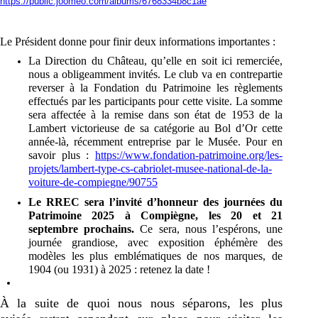
https://public.joomeo.com/albums/6768334b8c1ae
Le Président donne pour finir deux informations importantes :
La Direction du Château, qu’elle en soit ici remerciée,
nous a obligeamment invités. Le club va en contrepartie
reverser
à la Fondation du Patrimoine les règlements
effectués par
les participants pour cette visite. La somme
sera affectée à la remise dans son état de 1953 de la
Lambert victorieuse de sa catégorie au Bol d’Or cette
année-là, récemment entreprise par le Musée. Pour en
savoir plus :
https://www.fondation-patrimoine.org/les-
projets/lambert-type-cs-cabriolet-musee-national-de-la-
voiture-de-compiegne/90755
Le RREC sera l’invité d’honneur des journées du
Patrimoine 2025 à Compiègne,
les 20 et 21
septembre prochains.
Ce sera, nous l’espérons, une
journée grandiose, avec
exposition éphémère des
modèles les plus emblématiques de nos marques, de
1904 (ou 1931) à 2025 : retenez la date !
À la suite de quoi nous nous séparons, les plus