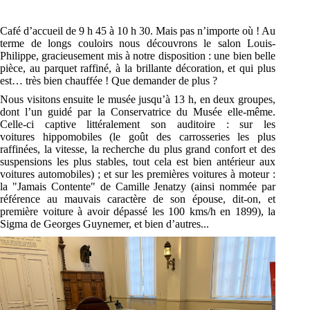
Café d’accueil de 9 h 45 à 10 h 30. Mais pas n’importe où ! Au
terme de longs couloirs nous
découvrons le salon Louis-
Philippe, gracieusement mis à
notre
disposition : une bien belle
pièce,
au parquet raffiné, à la brillante décoration, et qui plus
est… très bien chauffée ! Que demander
de plus
?
Nous visitons ensuite le musée jusqu’à 13 h, en deux groupes,
dont l’un guidé par la
Conservatrice du Musée elle-même.
Celle-ci captive littéralement son auditoire : sur les
voitures
hippomobiles (le goût des carrosseries les plus
raffinées, la vitesse, la recherche du plus grand
confort et des
suspensions les plus stables, tout cela est bien antérieur aux
voitures automobiles) ;
et sur les premières voitures à moteur :
la "Jamais Contente" de Camille Jenatzy (ainsi nommée
par
référence au mauvais caractère de son épouse, dit-on, et
première voiture à avoir dépassé les
100
kms
/h en 1899), la
Sigma de Georges Guynemer, et bien d’autres...