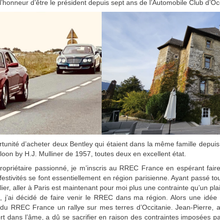
et l’honneur d’être le président depuis sept ans de l’Automobile Club d’Oc
opportunité d’acheter deux Bentley qui étaient dans la même famille de
oon by H.J. Mulliner de 1957, toutes deux en excellent état.
ropriétaire passionné, je m’inscris au RREC France en espérant fai
s festivités se font essentiellement en région parisienne. Ayant passé 
lier, aller à Paris est maintenant pour moi plus une contrainte qu’un plai
j’ai décidé de faire venir le RREC dans ma région. Alors une idée fol
 du RREC France un rallye sur mes terres d’Occitanie. Jean-Pierre, 
rt dans l’âme, a dû se sacrifier en raison des contraintes imposées par