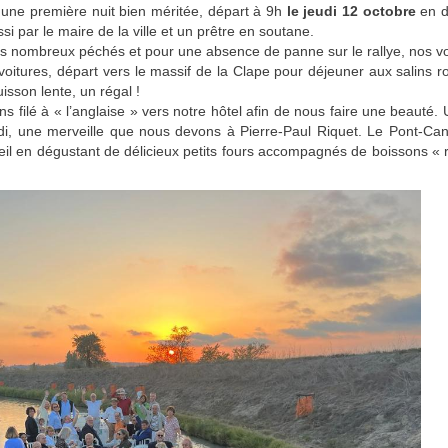
 une première nuit bien méritée, départ à 9h
le jeudi 12 octobre
en d
i par le maire de la ville et un prêtre en soutane.
os nombreux péchés et pour une absence de panne sur le rallye, nos vo
voitures, départ vers le massif de la Clape pour déjeuner aux salins 
sson lente, un régal !
ns filé à « l’anglaise » vers notre hôtel afin de nous faire une beaut
di, une merveille que nous devons à Pierre-Paul Riquet. Le Pont-Can
eil en dégustant de délicieux petits fours accompagnés de boissons « r