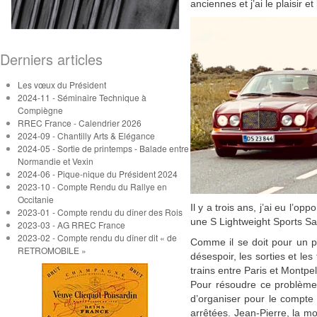
anciennes et j’ai le plaisir 
Derniers articles
Les vœux du Président
2024-11 - Séminaire Technique à
Compiègne
RREC France - Calendrier 2026
2024-09 - Chantilly Arts & Elégance
2024-05 - Sortie de printemps - Balade entre
Normandie et Vexin
2024-06 - Pique-nique du Président 2024
2023-10 - Compte Rendu du Rallye en
Occitanie
Il y a trois ans, j’ai eu l’
2023-01 - Compte rendu du dîner des Rois
une S Lightweight Sports Sal
2023-03 - AG RREC France
2023-02 - Compte rendu du dîner dit « de
Comme il se doit pour un p
RETROMOBILE »
désespoir, les sorties et le
trains entre Paris et Montpel
Pour résoudre ce problème, 
d’organiser pour le compte
arrêtées. Jean-Pierre, la mo