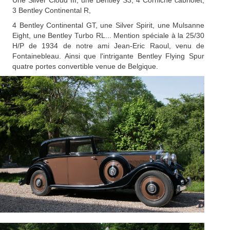
Une Silver Cloud III, une Bentley S3, 4 Corniche cabriolet,
3 Bentley Continental R,
4 Bentley Continental GT, une Silver Spirit, une Mulsanne
Eight, une Bentley Turbo RL... Mention spéciale à la 25/30
H/P de 1934 de notre ami Jean-Eric Raoul, venu de
Fontainebleau. Ainsi que l'intrigante Bentley Flying Spur
quatre portes convertible venue de Belgique.