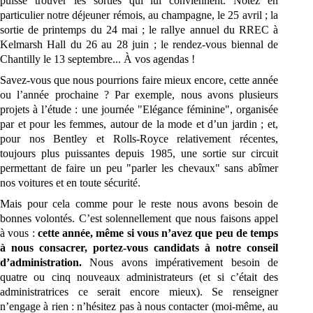
puisse trouver les sorties qui lui conviennent. Notez en
particulier notre déjeuner rémois, au champagne, le 25 avril ; la
sortie de printemps du 24 mai ; le rallye annuel du RREC à
Kelmarsh Hall du 26 au 28 juin ; le rendez-vous biennal de
Chantilly le 13 septembre...
À
vos agendas !
Savez-vous que nous pourrions faire mieux encore, cette année
ou l’année prochaine ? Par exemple, nous avons plusieurs
projets à l’étude : une journée "Elégance féminine", organisée
par et pour les femmes, autour de la mode et d’un jardin ; et,
pour nos Bentley et Rolls-Royce relativement récentes,
toujours plus puissantes depuis 1985, une sortie sur circuit
permettant de faire un peu "parler les chevaux" sans abîmer
nos voitures et en toute sécurité.
Mais pour cela comme pour le reste nous avons besoin de
bonnes volontés. C’est solennellement que nous faisons appel
à vous :
cette année, même si vous n’avez que peu de temps
à nous consacrer, portez-vous candidats à notre conseil
d’administration.
Nous avons impérativement besoin de
quatre ou cinq nouveaux administrateurs (et si c’était des
administratrices ce serait encore mieux). Se renseigner
n’engage à rien : n’hésitez pas à nous contacter (moi-même, au